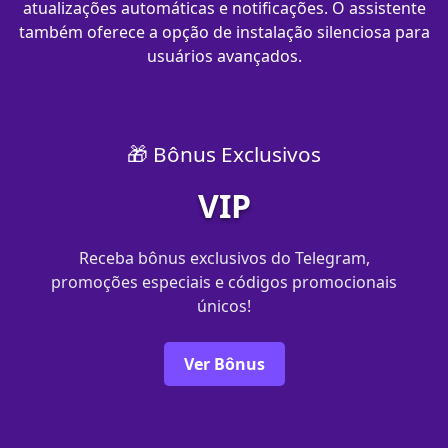
atualizações automáticas e notificações. O assistente
também oferece a opção de instalação silenciosa para
usuários avançados.
🎁 Bônus Exclusivos
VIP
Receba bônus exclusivos do Telegram,
promoções especiais e códigos promocionais
únicos!
Ver Bônus