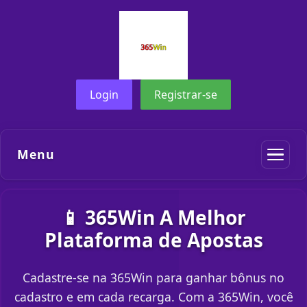
Login
Registrar-se
Menu
📱 365Win A Melhor
Plataforma de Apostas
Cadastre-se na 365Win para ganhar bônus no
cadastro e em cada recarga. Com a 365Win, você