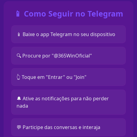
📱 Como Seguir no Telegram
📱 Baixe o app Telegram no seu dispositivo
🔍 Procure por "@365WinOficial"
👆 Toque em "Entrar" ou "Join"
🔔 Ative as notificações para não perder
nada
💬 Participe das conversas e interaja