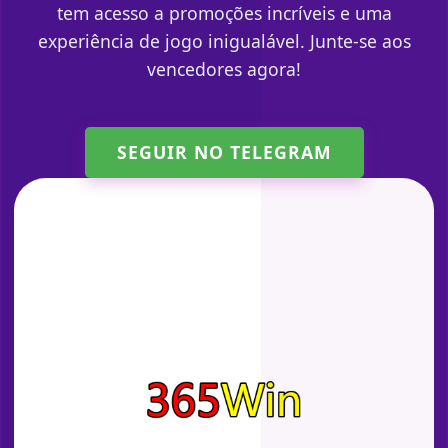
tem acesso a promoções incríveis e uma
experiência de jogo inigualável. Junte-se aos
vencedores agora!
SEGUIR NO TELEGRAM