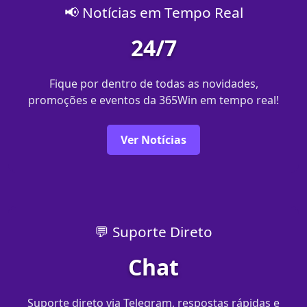
📢 Notícias em Tempo Real
24/7
Fique por dentro de todas as novidades,
promoções e eventos da 365Win em tempo real!
Ver Notícias
💬 Suporte Direto
Chat
Suporte direto via Telegram, respostas rápidas e