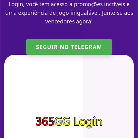
Login, você tem acesso a promoções incríveis e
uma experiência de jogo inigualável. Junte-se aos
vencedores agora!
SEGUIR NO TELEGRAM