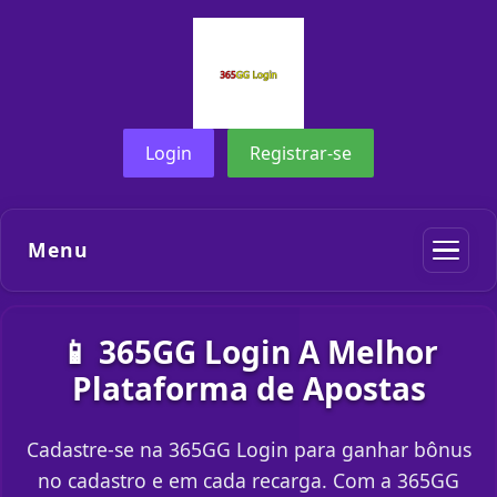
Login
Registrar-se
Menu
📱 365GG Login A Melhor
Plataforma de Apostas
Cadastre-se na 365GG Login para ganhar bônus
no cadastro e em cada recarga. Com a 365GG