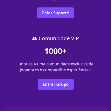
Falar Suporte
👥 Comunidade VIP
1000+
Junte-se a uma comunidade exclusiva de
jogadores e compartilhe experiências!
Entrar Grupo