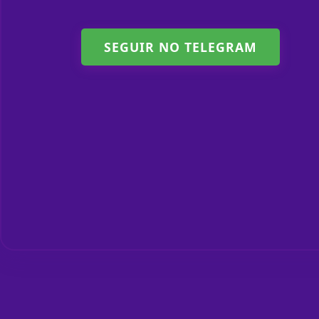
SEGUIR NO TELEGRAM