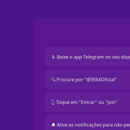
📱 Baixe o app Telegram no seu disp
🔍 Procure por "@356XOficial"
👆 Toque em "Entrar" ou "Join"
🔔 Ative as notificações para não p