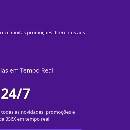
erece muitas promoções diferentes aos
cias em Tempo Real
24/7
e todas as novidades, promoções e
da 356X em tempo real!