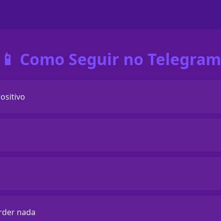
📱 Como Seguir no Telegram
ositivo
erder nada