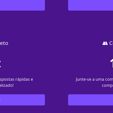
reto
👥 
t
espostas rápidas e
Junte-se a uma com
lizado!
compa
e