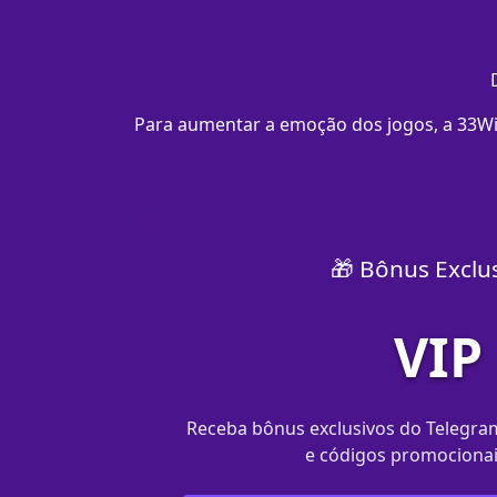
Para aumentar a emoção dos jogos, a 33Win
🎁 Bônus Exclu
VIP
Receba bônus exclusivos do Telegra
e códigos promocionai