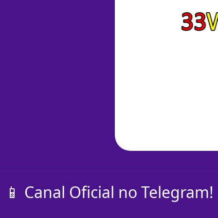
📱 Canal Oficial no Telegram!