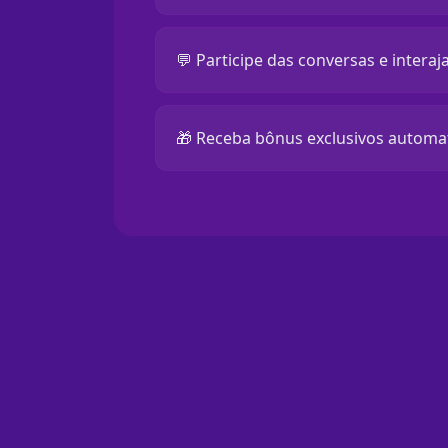
💬 Participe das conversas e interaj
🎁 Receba bônus exclusivos autom