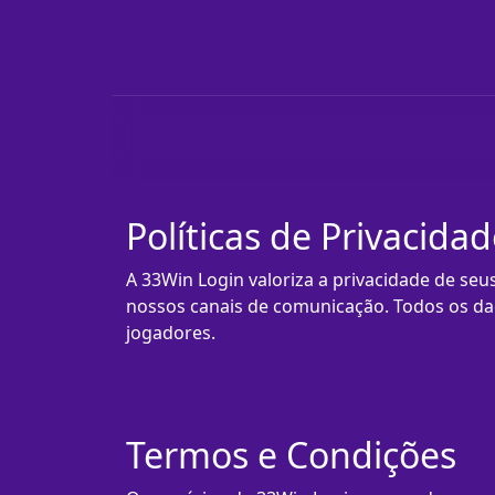
Políticas de Privacida
A 33Win Login valoriza a privacidade de se
nossos canais de comunicação. Todos os dad
jogadores.
Termos e Condições