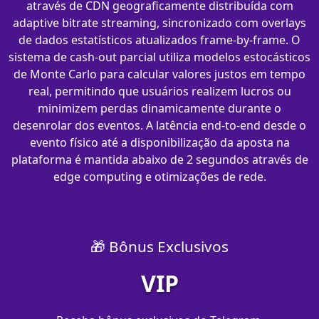
através de CDN geograficamente distribuída com
adaptive bitrate streaming, sincronizado com overlays
de dados estatísticos atualizados frame-by-frame. O
sistema de cash-out parcial utiliza modelos estocásticos
de Monte Carlo para calcular valores justos em tempo
real, permitindo que usuários realizem lucros ou
minimizem perdas dinamicamente durante o
desenrolar dos eventos. A latência end-to-end desde o
evento físico até a disponibilização da aposta na
plataforma é mantida abaixo de 2 segundos através de
edge computing e otimizações de rede.
🎁 Bônus Exclusivos
VIP