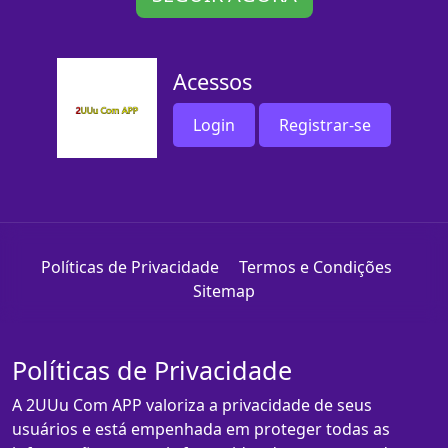
Acessos
Login
Registrar-se
Políticas de Privacidade
Termos e Condições
Sitemap
Políticas de Privacidade
A 2UUu Com APP valoriza a privacidade de seus
usuários e está empenhada em proteger todas as