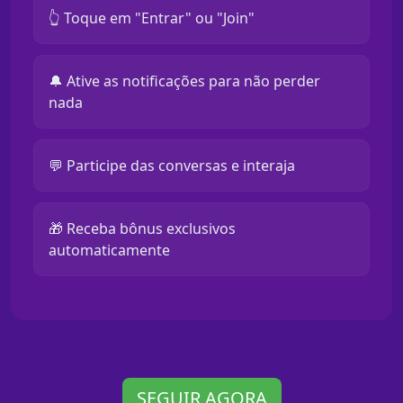
👆 Toque em "Entrar" ou "Join"
🔔 Ative as notificações para não perder
nada
💬 Participe das conversas e interaja
🎁 Receba bônus exclusivos
automaticamente
SEGUIR AGORA