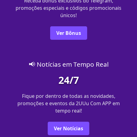
Receba bônus exclusivos do Telegram,
promoções especiais e códigos promocionais
únicos!
Ver Bônus
📢 Notícias em Tempo Real
24/7
Fique por dentro de todas as novidades,
promoções e eventos da 2UUu Com APP em
tempo real!
Ver Notícias