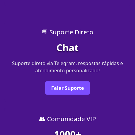
💬 Suporte Direto
Chat
Suporte direto via Telegram, respostas rápidas e
atendimento personalizado!
Falar Suporte
👥 Comunidade VIP
1000+