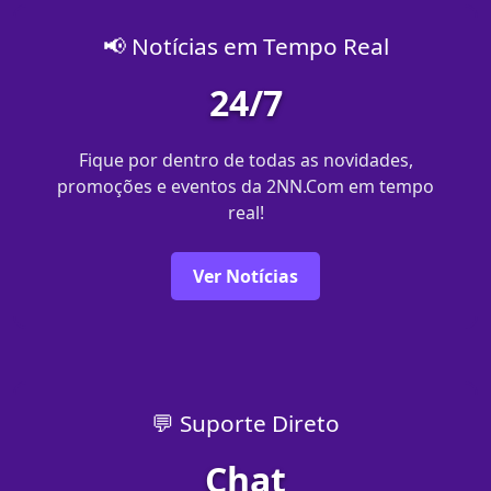
📢 Notícias em Tempo Real
24/7
Fique por dentro de todas as novidades,
promoções e eventos da 2NN.Com em tempo
real!
Ver Notícias
💬 Suporte Direto
Chat