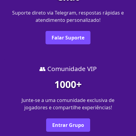
Suporte direto via Telegram, respostas rápidas e
atendimento personalizado!
Falar Suporte
👥 Comunidade VIP
1000+
Junte-se a uma comunidade exclusiva de
jogadores e compartilhe experiências!
Entrar Grupo