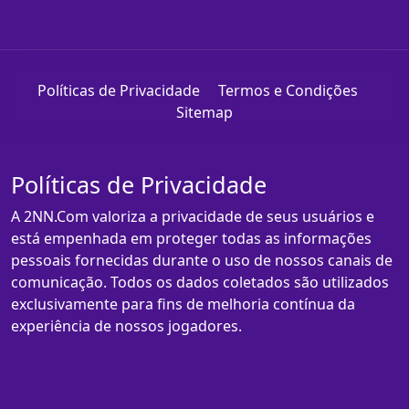
Políticas de Privacidade
Termos e Condições
Sitemap
Políticas de Privacidade
A 2NN.Com valoriza a privacidade de seus usuários e
está empenhada em proteger todas as informações
pessoais fornecidas durante o uso de nossos canais de
comunicação. Todos os dados coletados são utilizados
exclusivamente para fins de melhoria contínua da
experiência de nossos jogadores.