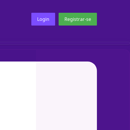
Login
Registrar-se