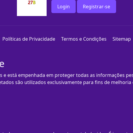
Login
Registrar-se
Políticas de Privacidade
Termos e Condições
Sitemap
de
ios e está empenhada em proteger todas as informações pe
tados são utilizados exclusivamente para fins de melhoria