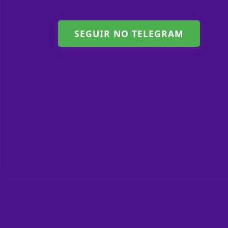
SEGUIR NO TELEGRAM