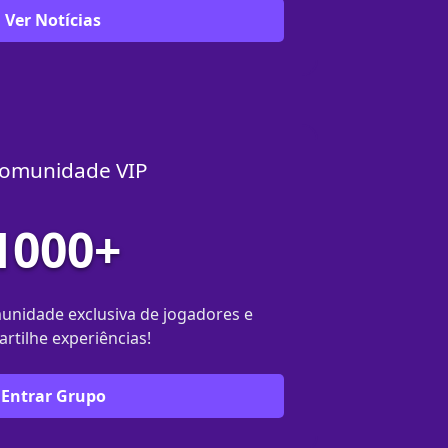
Ver Notícias
Comunidade VIP
1000+
unidade exclusiva de jogadores e
rtilhe experiências!
Entrar Grupo