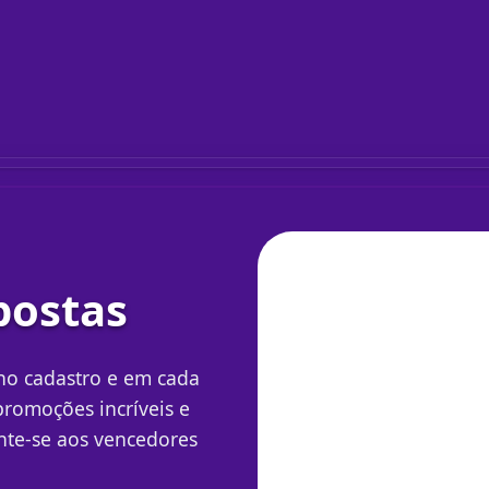
postas
no cadastro e em cada
promoções incríveis e
unte-se aos vencedores