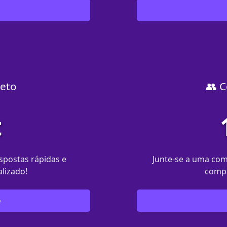
reto
👥 
t
espostas rápidas e
Junte-se a uma com
lizado!
compa
e