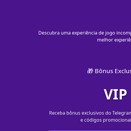
Descubra uma experiência de jogo incompa
melhor experiê
🎁 Bônus Exclu
VIP
Receba bônus exclusivos do Telegra
e códigos promocionai