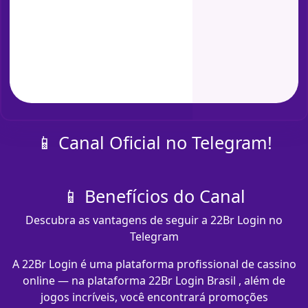
📱 Canal Oficial no Telegram!
📱 Benefícios do Canal
Descubra as vantagens de seguir a 22Br Login no
Telegram
A 22Br Login é uma plataforma profissional de cassino
online — na plataforma 22Br Login Brasil , além de
jogos incríveis, você encontrará promoções