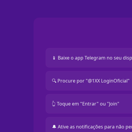
📱 Baixe o app Telegram no seu disp
🔍 Procure por "@1XX LoginOficial"
👆 Toque em "Entrar" ou "Join"
🔔 Ative as notificações para não p