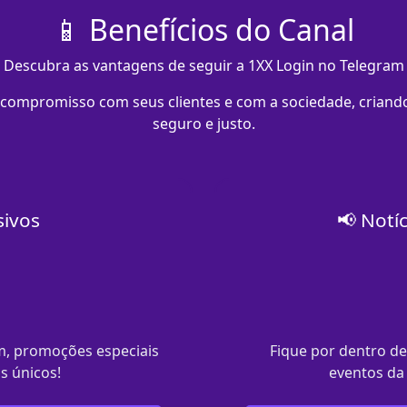
📱 Benefícios do Canal
Descubra as vantagens de seguir a 1XX Login no Telegram
compromisso com seus clientes e com a sociedade, criand
seguro e justo.
sivos
📢 Notí
m, promoções especiais
Fique por dentro d
s únicos!
eventos da