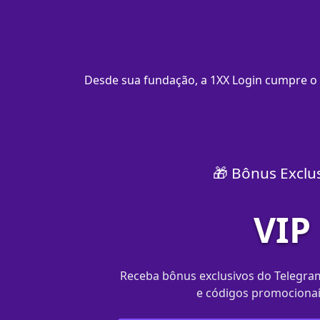
Desde sua fundação, a 1XX Login cumpre o 
🎁 Bônus Exclu
VIP
Receba bônus exclusivos do Telegra
e códigos promocionai