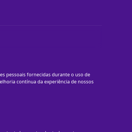
es pessoais fornecidas durante o uso de
elhoria contínua da experiência de nossos