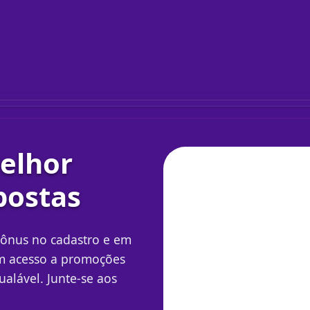
Melhor
postas
bônus no cadastro e em
em acesso a promoções
ualável. Junte-se aos