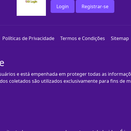
Login
Registrar-se
Políticas de Privacidade
Termos e Condições
Sitemap
de
 usuários e está empenhada em proteger todas as informaçõ
os coletados são utilizados exclusivamente para fins de m