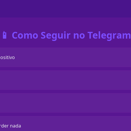
📱 Como Seguir no Telegram
ositivo
erder nada