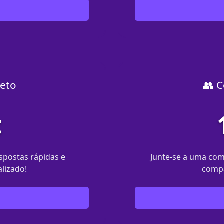
reto
👥 
t
espostas rápidas e
Junte-se a uma com
lizado!
compa
e