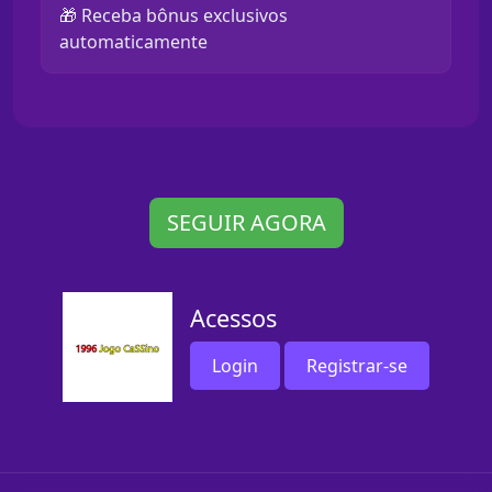
🎁 Receba bônus exclusivos
automaticamente
SEGUIR AGORA
Acessos
Login
Registrar-se