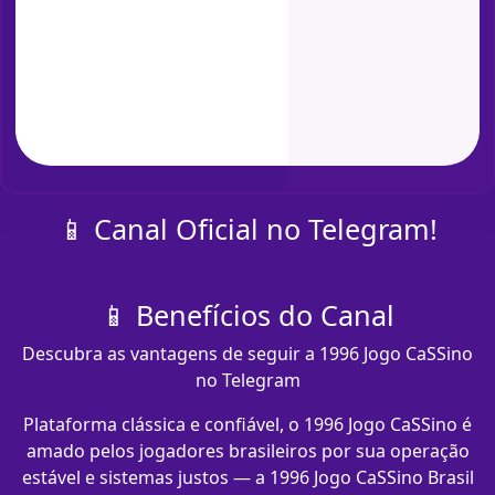
📱 Canal Oficial no Telegram!
📱 Benefícios do Canal
Descubra as vantagens de seguir a 1996 Jogo CaSSino
no Telegram
Plataforma clássica e confiável, o 1996 Jogo CaSSino é
amado pelos jogadores brasileiros por sua operação
estável e sistemas justos — a 1996 Jogo CaSSino Brasil