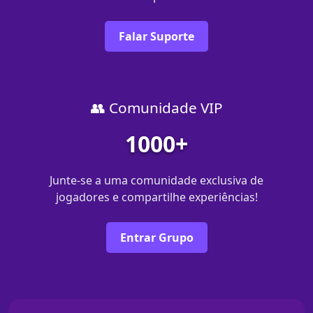
Falar Suporte
👥 Comunidade VIP
1000+
Junte-se a uma comunidade exclusiva de
jogadores e compartilhe experiências!
Entrar Grupo