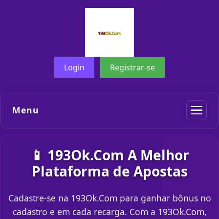
Login
Registrar-se
Menu
📱 193Ok.Com A Melhor
Plataforma de Apostas
Cadastre-se na 193Ok.Com para ganhar bônus no
cadastro e em cada recarga. Com a 193Ok.Com,