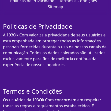
Políticas de Privacidade
Termos e Condições
Sitemap
Políticas de Privacidade
A 193Ok.Com valoriza a privacidade de seus usuários e
está empenhada em proteger todas as informações
pessoais fornecidas durante o uso de nossos canais de
comunicação. Todos os dados coletados são utilizados
exclusivamente para fins de melhoria contínua da
experiência de nossos jogadores.
Termos e Condições
Os usuários da 193Ok.Com concordam em respeitar
todas as regras e regulamentos estabelecidos. É