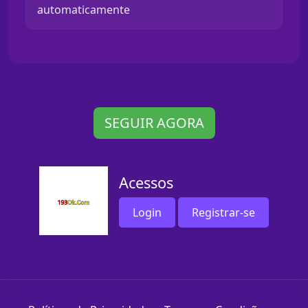
automaticamente
SEGUIR AGORA
Acessos
Login
Registrar-se