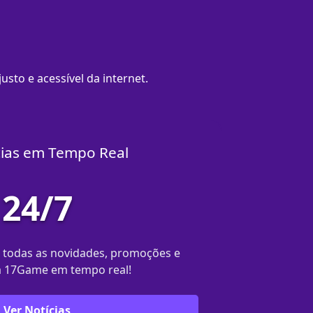
sto e acessível da internet.
cias em Tempo Real
24/7
e todas as novidades, promoções e
a 17Game em tempo real!
Ver Notícias