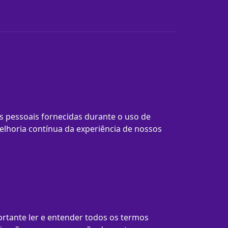
s pessoais fornecidas durante o uso de
elhoria contínua da experiência de nossos
rtante ler e entender todos os termos