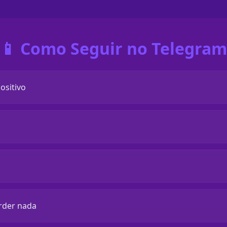
📱 Como Seguir no Telegram
ositivo
erder nada