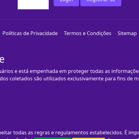
Políticas de Privacidade
Termos e Condições
Sitemap
de
suários e está empenhada em proteger todas as informaçõe
os coletados são utilizados exclusivamente para fins de m
tar todas as regras e regulamentos estabelecidos. É impo