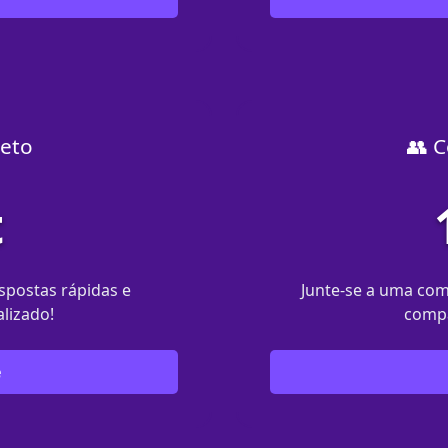
reto
👥 
t
espostas rápidas e
Junte-se a uma com
lizado!
compa
e