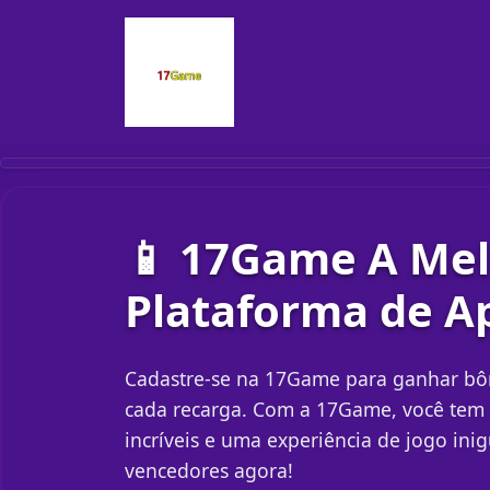
📱 17Game A Me
Plataforma de A
Cadastre-se na 17Game para ganhar bô
cada recarga. Com a 17Game, você tem
incríveis e uma experiência de jogo inig
vencedores agora!