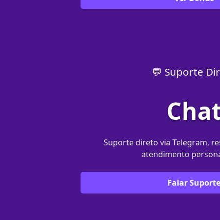
💬 Suporte Di
Cha
Suporte direto via Telegram, r
atendimento persona
Falar Suport