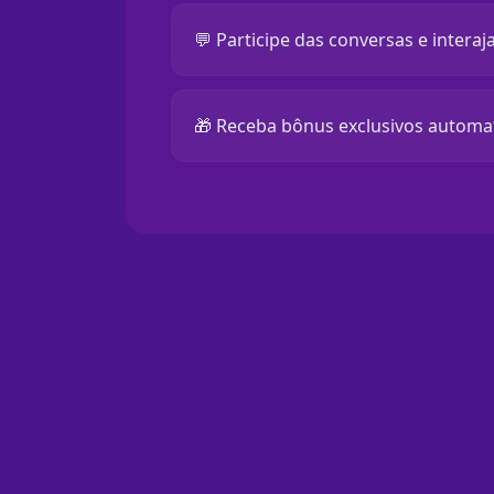
💬 Participe das conversas e interaj
🎁 Receba bônus exclusivos autom