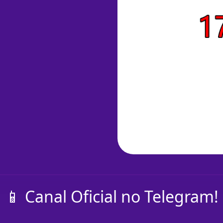
📱 Canal Oficial no Telegram!