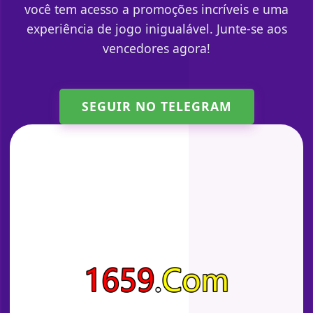
você tem acesso a promoções incríveis e uma
experiência de jogo inigualável. Junte-se aos
vencedores agora!
SEGUIR NO TELEGRAM