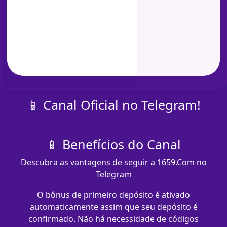
📱 Canal Oficial no Telegram!
📱 Benefícios do Canal
Descubra as vantagens de seguir a 1659.Com no
Telegram
O bônus de primeiro depósito é ativado
automaticamente assim que seu depósito é
confirmado. Não há necessidade de códigos