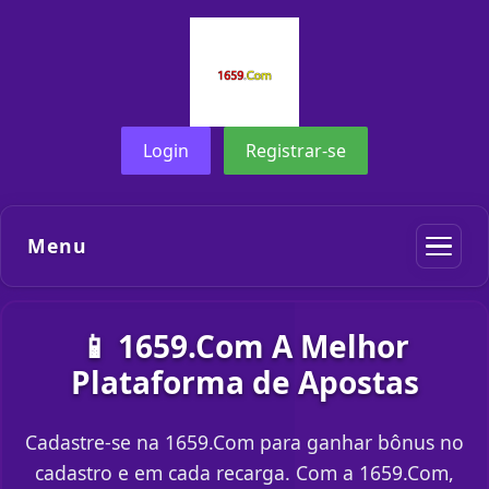
Login
Registrar-se
Menu
📱 1659.Com A Melhor
Plataforma de Apostas
Cadastre-se na 1659.Com para ganhar bônus no
cadastro e em cada recarga. Com a 1659.Com,