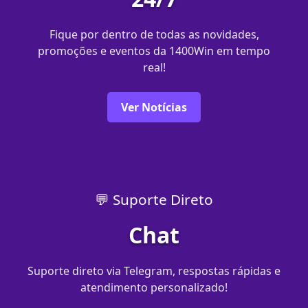
Fique por dentro de todas as novidades,
promoções e eventos da 1400Win em tempo
real!
Ver Notícias
💬 Suporte Direto
Chat
Suporte direto via Telegram, respostas rápidas e
atendimento personalizado!