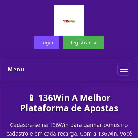
Login
Registrar-se
Menu
📱 136Win A Melhor
Plataforma de Apostas
Cadastre-se na 136Win para ganhar bônus no
cadastro e em cada recarga. Com a 136Win, você