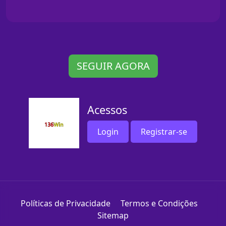
SEGUIR AGORA
Acessos
Login
Registrar-se
Políticas de Privacidade
Termos e Condições
Sitemap