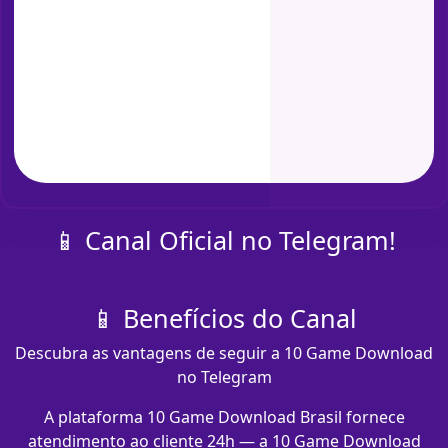
📱 Canal Oficial no Telegram!
📱 Benefícios do Canal
Descubra as vantagens de seguir a 10 Game Download
no Telegram
A plataforma 10 Game Download Brasil fornece
atendimento ao cliente 24h — a 10 Game Download