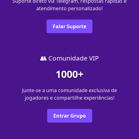
Suporte direto via Telegram, respostas rápidas e
atendimento personalizado!
Falar Suporte
👥 Comunidade VIP
1000+
Junte-se a uma comunidade exclusiva de
jogadores e compartilhe experiências!
Entrar Grupo