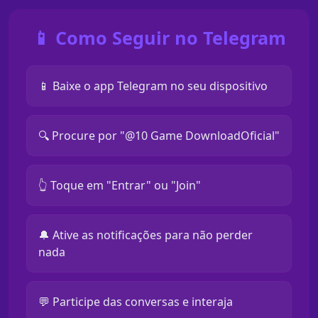
📱 Como Seguir no Telegram
📱 Baixe o app Telegram no seu dispositivo
🔍 Procure por "@10 Game DownloadOficial"
👆 Toque em "Entrar" ou "Join"
🔔 Ative as notificações para não perder
nada
💬 Participe das conversas e interaja