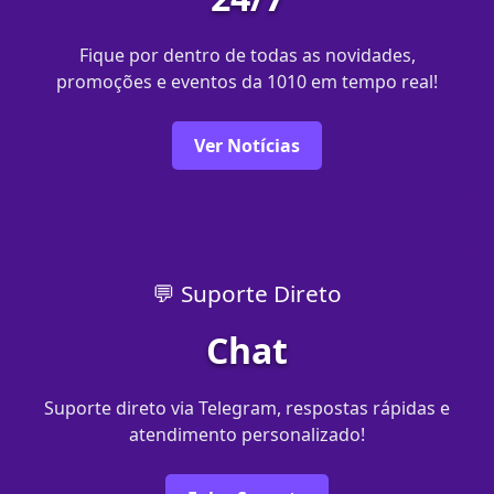
Fique por dentro de todas as novidades,
promoções e eventos da 1010 em tempo real!
Ver Notícias
💬 Suporte Direto
Chat
Suporte direto via Telegram, respostas rápidas e
atendimento personalizado!