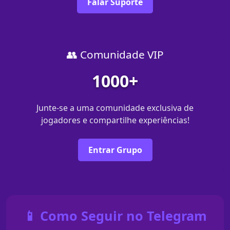
Falar Suporte
👥 Comunidade VIP
1000+
Junte-se a uma comunidade exclusiva de
jogadores e compartilhe experiências!
Entrar Grupo
📱 Como Seguir no Telegram