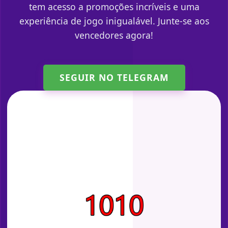
tem acesso a promoções incríveis e uma
experiência de jogo inigualável. Junte-se aos
vencedores agora!
SEGUIR NO TELEGRAM