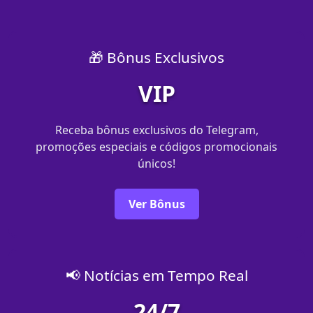
🎁 Bônus Exclusivos
VIP
Receba bônus exclusivos do Telegram,
promoções especiais e códigos promocionais
únicos!
Ver Bônus
📢 Notícias em Tempo Real
24/7