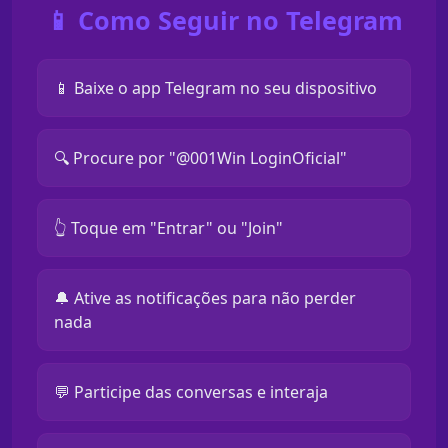
📱 Como Seguir no Telegram
📱 Baixe o app Telegram no seu dispositivo
🔍 Procure por "@001Win LoginOficial"
👆 Toque em "Entrar" ou "Join"
🔔 Ative as notificações para não perder
nada
💬 Participe das conversas e interaja