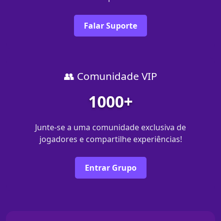
Falar Suporte
👥 Comunidade VIP
1000+
Junte-se a uma comunidade exclusiva de
jogadores e compartilhe experiências!
Entrar Grupo